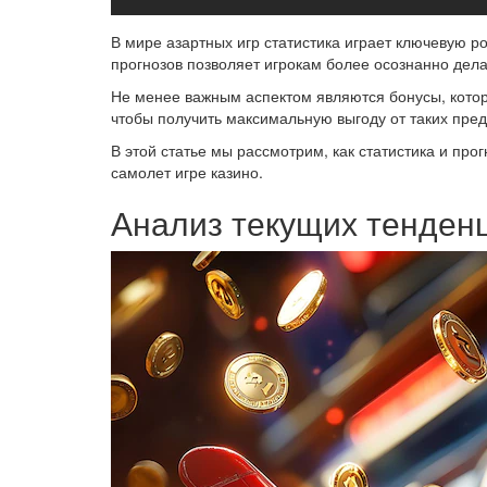
В мире азартных игр статистика играет ключевую ро
прогнозов позволяет игрокам более осознанно дела
Не менее важным аспектом являются бонусы, котор
чтобы получить максимальную выгоду от таких пре
В этой статье мы рассмотрим, как статистика и пр
самолет игре казино.
Анализ текущих тенденц