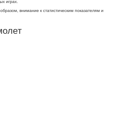
ых играх.
 образом, внимание к статистическим показателям и
молет