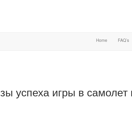
Home
FAQ’s
зы успеха игры в самолет 