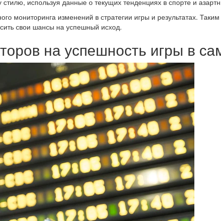
 стилю, используя данные о текущих тенденциях в спорте и азартн
го мониторинга изменений в стратегии игры и результатах. Таким
ысить свои шансы на успешный исход.
торов на успешность игры в са