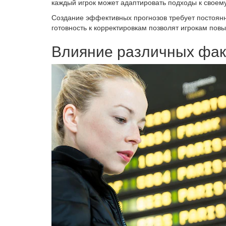
каждый игрок может адаптировать подходы к своему
Создание эффективных прогнозов требует постоянно
готовность к корректировкам позволят игрокам пов
Влияние различных фак