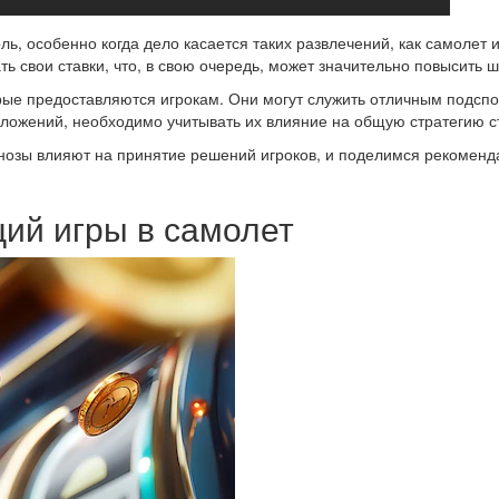
ль, особенно когда дело касается таких развлечений, как самолет
ть свои ставки, что, в свою очередь, может значительно повысить
ые предоставляются игрокам. Они могут служить отличным подспор
дложений, необходимо учитывать их влияние на общую стратегию с
огнозы влияют на принятие решений игроков, и поделимся рекоменд
ий игры в самолет