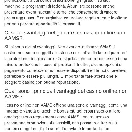
promozioni, tra cui bonus di iscrizione, giri gratuiti su slot
machine, e programmi di fedeltà. Alcuni siti possono anche
presentare eventi speciali o tornei che consentono di vincere
premi aggiuntivi. È consigliabile controllare regolarmente le offerte
per non perdere opportunità interessanti.
Ci sono svantaggi nel giocare nei casino online non
AAMS?
Sì, ci sono alcuni svantaggi. Non avendo la licenza AAMS, i
casino non sono soggetti alle stesse normative italiane riguardanti
la protezione del giocatore. Ciò significa che potrebbe esserci una
minore protezione in caso di problemi. Inoltre, alcune opzioni di
pagamento potrebbero non essere disponibili e i tempi di prelievo
potrebbero essere più lunghi. È importante fare attenzione e
scegliere casino con buona reputazione.
Quali sono i principali vantaggi dei casino online non
AAMS?
I casino online non AAMS offrono una serie di vantaggi, come una
maggiore varietà di giochi e bonus più generosi rispetto ai loro
omologhi sotto regolamentazione AAMS. Inoltre, spesso
presentano promozioni più flessibili, che possono attrarre un
numero maggiore di giocatori. Tuttavia, è importante fare