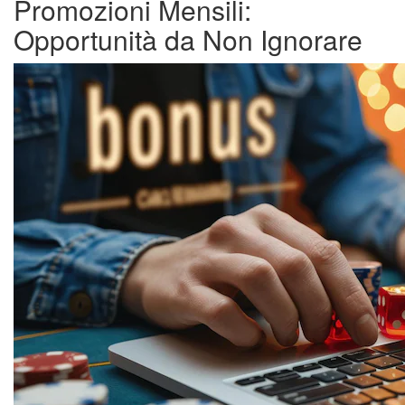
Promozioni Mensili:
Opportunità da Non Ignorare