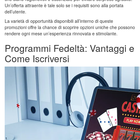
Un’offerta attraente è tale solo se i requisiti sono alla portata
dell’utente.
La varietà di opportunità disponibili all’interno di queste
promozioni offre la chance di scoprire opzioni uniche che possono
rendere ogni mese un’esperienza rinnovata e stimolante.
Programmi Fedeltà: Vantaggi e
Come Iscriversi