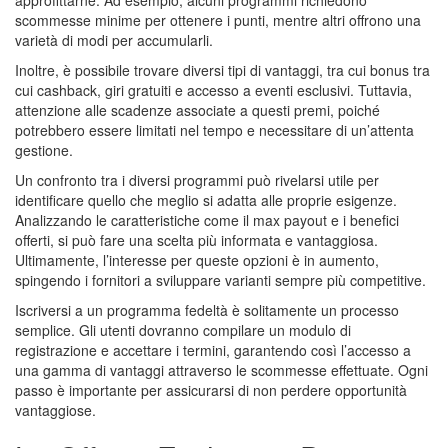
approfittarne. Ad esempio, alcuni programmi richiedono
scommesse minime per ottenere i punti, mentre altri offrono una
varietà di modi per accumularli.
Inoltre, è possibile trovare diversi tipi di vantaggi, tra cui bonus tra
cui cashback, giri gratuiti e accesso a eventi esclusivi. Tuttavia,
attenzione alle scadenze associate a questi premi, poiché
potrebbero essere limitati nel tempo e necessitare di un’attenta
gestione.
Un confronto tra i diversi programmi può rivelarsi utile per
identificare quello che meglio si adatta alle proprie esigenze.
Analizzando le caratteristiche come il max payout e i benefici
offerti, si può fare una scelta più informata e vantaggiosa.
Ultimamente, l’interesse per queste opzioni è in aumento,
spingendo i fornitori a sviluppare varianti sempre più competitive.
Iscriversi a un programma fedeltà è solitamente un processo
semplice. Gli utenti dovranno compilare un modulo di
registrazione e accettare i termini, garantendo così l’accesso a
una gamma di vantaggi attraverso le scommesse effettuate. Ogni
passo è importante per assicurarsi di non perdere opportunità
vantaggiose.