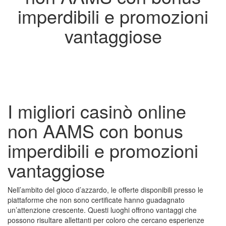
imperdibili e promozioni
vantaggiose
I migliori casinò online
non AAMS con bonus
imperdibili e promozioni
vantaggiose
Nell’ambito del gioco d’azzardo, le offerte disponibili presso le
piattaforme che non sono certificate hanno guadagnato
un’attenzione crescente. Questi luoghi offrono vantaggi che
possono risultare allettanti per coloro che cercano esperienze