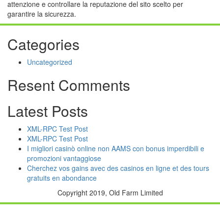
attenzione e controllare la reputazione del sito scelto per
garantire la sicurezza.
Categories
Uncategorized
Resent Comments
Latest Posts
XML-RPC Test Post
XML-RPC Test Post
I migliori casinò online non AAMS con bonus imperdibili e
promozioni vantaggiose
Cherchez vos gains avec des casinos en ligne et des tours
gratuits en abondance
Copyright 2019, Old Farm Limited