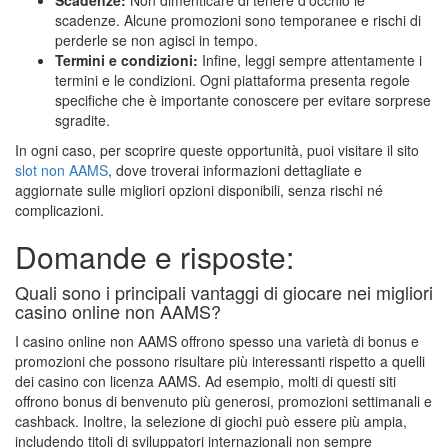
Scadenze:
Non dimenticare di tenere d’occhio le
scadenze. Alcune promozioni sono temporanee e rischi di
perderle se non agisci in tempo.
Termini e condizioni:
Infine, leggi sempre attentamente i
termini e le condizioni. Ogni piattaforma presenta regole
specifiche che è importante conoscere per evitare sorprese
sgradite.
In ogni caso, per scoprire queste opportunità, puoi visitare il sito
slot non AAMS
, dove troverai informazioni dettagliate e
aggiornate sulle migliori opzioni disponibili, senza rischi né
complicazioni.
Domande e risposte:
Quali sono i principali vantaggi di giocare nei migliori
casino online non AAMS?
I casino online non AAMS offrono spesso una varietà di bonus e
promozioni che possono risultare più interessanti rispetto a quelli
dei casino con licenza AAMS. Ad esempio, molti di questi siti
offrono bonus di benvenuto più generosi, promozioni settimanali e
cashback. Inoltre, la selezione di giochi può essere più ampia,
includendo titoli di sviluppatori internazionali non sempre