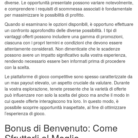
diverse. Le opportunità presentate possono variare notevolmente,
e comprendere i requisiti di scommessa associati è fondamentale
per massimizzare le possibilità di profitto.
Quando si esaminano le opzioni disponibili, è opportuno effettuare
un confronto approfondito delle diverse possibilità. I tipi di
vantaggi offerti possono includere una gamma di promozioni,
ciascuna con i propri termini e condizioni che devono essere
attentamente considerati. Non dimenticate che le scadenze
possono avere un impatto significativo sulla vostra esperienza,
rendendo necessario essere ben informati prima di procedere
con la scelta.
Le piattaforme di gioco competitive sono spesso caratterizzate da
un max payout elevato, un aspetto cruciale da valutare. Durante
la vostra esplorazione, tenete presente che la varietà di offerte
può influenzare non solo la scelta del gioco ma anche il modo in
cui queste offerte interagiscono tra loro. In questo modo, è
possibile scoprire opportunità inaspettate, al fine di ottimizzare
l’esperienza di gioco.
Bonus di Benvenuto: Come
Sfruttarli al Meglio