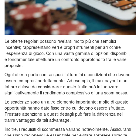
Le offerte regolari possono rivelarsi molto più che semplici
incentivi; rappresentano veri e propri strumenti per arricchire
l’esperienza di gioco. Con una vasta gamma di opzioni disponibili,
è fondamentale effettuare un confronto approfondito tra le varie
proposte.
Ogni offerta porta con sé specifici termini e condizioni che devono
essere compresi perfettamente. Ad esempio, il max payout è un
fattore chiave da considerare: questo limite può influenzare
significativamente il rendimento complessivo di una scommessa.
Le scadenze sono un altro elemento importante; molte di queste
opportunità hanno date fisse entro cui devono essere sfruttate.
Prestare attenzione a questi dettagli può fare la differenza nel
trarre vantaggio da tali advantage.
Inoltre, i requisiti di scommessa variano notevolmente. Assicurarsi
che siano ragionevoli è essenziale per evitare sorprese sgradite.