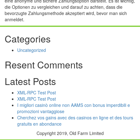
eine anonyme und sichere Zahlungsoption darstellt. Es ist wichtig,
die Optionen zu vergleichen und darauf zu achten, dass die
bevorzugte Zahlungsmethode akzeptiert wird, bevor man sich
anmeldet.
Categories
Uncategorized
Resent Comments
Latest Posts
XML-RPC Test Post
XML-RPC Test Post
I migliori casinò online non AAMS con bonus imperdibili e
promozioni vantaggiose
Cherchez vos gains avec des casinos en ligne et des tours
gratuits en abondance
Copyright 2019, Old Farm Limited