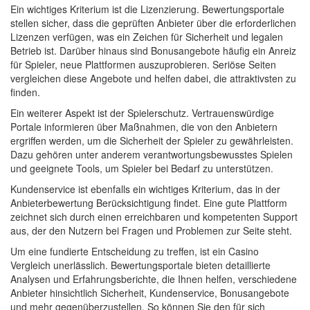
Ein wichtiges Kriterium ist die Lizenzierung. Bewertungsportale
stellen sicher, dass die geprüften Anbieter über die erforderlichen
Lizenzen verfügen, was ein Zeichen für Sicherheit und legalen
Betrieb ist. Darüber hinaus sind Bonusangebote häufig ein Anreiz
für Spieler, neue Plattformen auszuprobieren. Seriöse Seiten
vergleichen diese Angebote und helfen dabei, die attraktivsten zu
finden.
Ein weiterer Aspekt ist der Spielerschutz. Vertrauenswürdige
Portale informieren über Maßnahmen, die von den Anbietern
ergriffen werden, um die Sicherheit der Spieler zu gewährleisten.
Dazu gehören unter anderem verantwortungsbewusstes Spielen
und geeignete Tools, um Spieler bei Bedarf zu unterstützen.
Kundenservice ist ebenfalls ein wichtiges Kriterium, das in der
Anbieterbewertung Berücksichtigung findet. Eine gute Plattform
zeichnet sich durch einen erreichbaren und kompetenten Support
aus, der den Nutzern bei Fragen und Problemen zur Seite steht.
Um eine fundierte Entscheidung zu treffen, ist ein Casino
Vergleich unerlässlich. Bewertungsportale bieten detaillierte
Analysen und Erfahrungsberichte, die Ihnen helfen, verschiedene
Anbieter hinsichtlich Sicherheit, Kundenservice, Bonusangebote
und mehr gegenüberzustellen. So können Sie den für sich