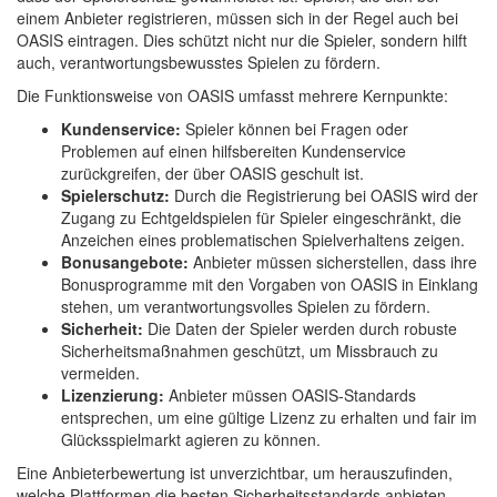
einem Anbieter registrieren, müssen sich in der Regel auch bei
OASIS eintragen. Dies schützt nicht nur die Spieler, sondern hilft
auch, verantwortungsbewusstes Spielen zu fördern.
Die Funktionsweise von OASIS umfasst mehrere Kernpunkte:
Kundenservice:
Spieler können bei Fragen oder
Problemen auf einen hilfsbereiten Kundenservice
zurückgreifen, der über OASIS geschult ist.
Spielerschutz:
Durch die Registrierung bei OASIS wird der
Zugang zu Echtgeldspielen für Spieler eingeschränkt, die
Anzeichen eines problematischen Spielverhaltens zeigen.
Bonusangebote:
Anbieter müssen sicherstellen, dass ihre
Bonusprogramme mit den Vorgaben von OASIS in Einklang
stehen, um verantwortungsvolles Spielen zu fördern.
Sicherheit:
Die Daten der Spieler werden durch robuste
Sicherheitsmaßnahmen geschützt, um Missbrauch zu
vermeiden.
Lizenzierung:
Anbieter müssen OASIS-Standards
entsprechen, um eine gültige Lizenz zu erhalten und fair im
Glücksspielmarkt agieren zu können.
Eine Anbieterbewertung ist unverzichtbar, um herauszufinden,
welche Plattformen die besten Sicherheitsstandards anbieten.