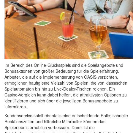
Im Bereich des Online-Glücksspiels sind die Spielangebote und
Bonusaktionen von großer Bedeutung für die Spielerfahrung.
Anbieter, die auf die Implementierung von OASIS verzichten,
ermöglichen häufig eine Vielzahl von Spielen, die von klassischen
Spielautomaten bis hin zu Live-Dealer-Tischen reichen. Ein
Casino-Vergleich kann dabei helfen, die attraktivsten Optionen zu
identifizieren und sich über die jeweiligen Bonusangebote zu
informieren.
Kundenservice spielt ebenfalls eine entscheidende Rolle; schnelle
Reaktionszeiten und hilfreiche Mitarbeiter können das
Spielerlebnis erheblich verbessern. Damit ist die