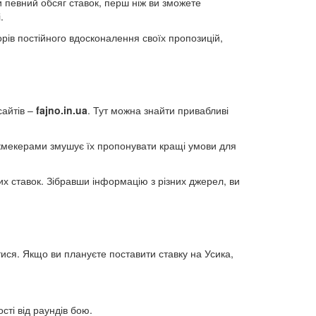
и певний обсяг ставок, перш ніж ви зможете
.
орів постійного вдосконалення своїх пропозицій,
сайтів –
fajno.in.ua
. Тут можна знайти привабливі
укмекерами змушує їх пропонувати кращі умови для
их ставок. Зібравши інформацію з різних джерел, ви
ся. Якщо ви плануєте поставити ставку на Усика,
сті від раундів бою.