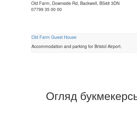
Old Farm, Downside Rd, Backwell, BS48 3DN
07799 35 00 00
Old Farm Guest House
Accommodation and parking for Bristol Airport.
Огляд букмекерсь