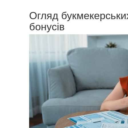
Огляд букмекерських
бонусів