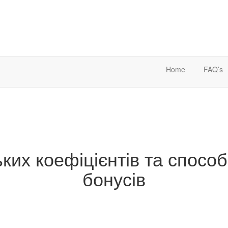
Home
FAQ’s
ких коефіцієнтів та способ
бонусів