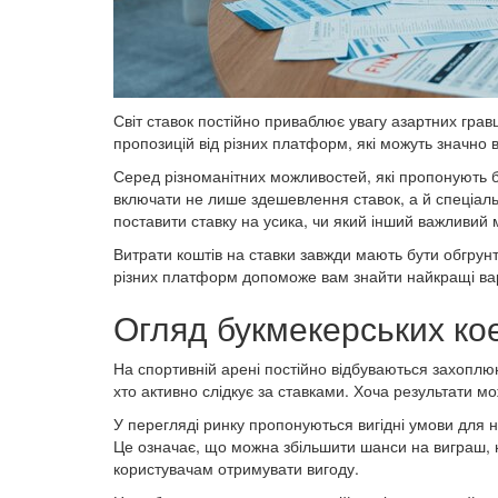
Світ ставок постійно приваблює увагу азартних гравц
пропозицій від різних платформ, які можуть значно 
Серед різноманітних можливостей, які пропонують бу
включати не лише здешевлення ставок, а й спеціаль
поставити ставку на усика, чи який інший важливий 
Витрати коштів на ставки завжди мають бути обгрунт
різних платформ допоможе вам знайти найкращі варі
Огляд букмекерських кое
На спортивній арені постійно відбуваються захоплююч
хто активно слідкує за ставками. Хоча результати м
У перегляді ринку пропонуються вигідні умови для н
Це означає, що можна збільшити шанси на виграш, 
користувачам отримувати вигоду.