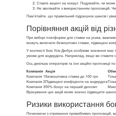
Ставте акцент на нокаут. Подумайте, чи може 
Не зволікайте з використанням пропозицій. Чи
Пам’ятайте, що правильний підрахунок шансів і уваж
Порівняння акцій від різ
При виборі платформи для ставки на усика, важливо з
можуть включати безкоштовні ставки, підвищені коефі
У контексті бою Усік-Дюбуа особливе значення має т
умови для андердога. Наприклад, якщо ви ставите 
Ось декілька операторів та їхні акційні пропозиції по
Компанія
Акція
Обм
Компанія 1
Безкоштовна ставка до 100 грн
Тіль
Компанія 2
Підвищені коефіцієнти на андердога
Тіль
Компанія 3
50% бонус на перший депозит
Макс
Врахування цих акцій може значно підвищити шанси н
Ризики використання бон
Починаючи з отримання привабливих пропозицій, ва