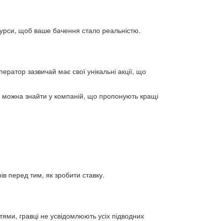
есурси, щоб ваше бачення стало реальністю.
ператор зазвичай має свої унікальні акції, що
ди можна знайти у компаній, що пропонують кращі
в перед тим, як зробити ставку.
ми, гравці не усвідомлюють усіх підводних