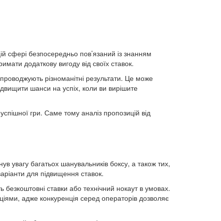
 цій сфері безпосередньо пов’язаний із знанням
имати додаткову вигоду від своїх ставок.
упроводжують різноманітні результати. Це може
ідвищити шанси на успіх, коли ви вирішите
успішної гри. Саме тому аналіз пропозицій від
ув увагу багатьох шанувальників боксу, а також тих,
варіанти для підвищення ставок.
ь безкоштовні ставки або технічний нокаут в умовах.
ціями, адже конкуренція серед операторів дозволяє