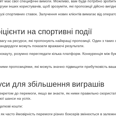
айт має свої специфічні вимоги. Можливо, вам буде потрібно зробит
гуки інших користувачів, щоб зрозуміти, які пропозиції дійсно вигідні
узі спортивних ставок. Залучення нових клієнтів вимагає від операт
цієнти на спортивні події
вагу на ресурси, які пропонують найкращі пропозиції. Один з таких 
де андердоги можуть показати вражаючі результати.
 нокауту, розумно переглядати кілька платформ. Конкуренція між б
ьними пропозиціями, які можуть значно підвищити прибутковість ваш
уси для збільшення виграшів
кретом до перемоги, якщо ви знаєте, як ними правильно скористати
вої шанси на успіх.
аткові кошти:
 як часто ймовірність перемоги різних боксерів змінюється в залежно