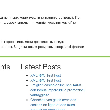
гуки інших користувачів та наявність ліцензії. По-
агу на умови виведення коштів, можливі комісії та
ніші пропозиції. Вони дозволяють швидко
ля ставок. Завдяки таким ресурсам, спортивні фанати
nts
Latest Posts
XML-RPC Test Post
XML-RPC Test Post
I migliori casinò online non AAMS
con bonus imperdibili e promozioni
vantaggiose
Cherchez vos gains avec des
casinos en ligne et des tours
gratuits en abondance